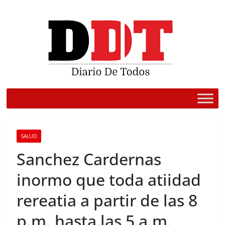
Saltar
al
contenido
SALUD
Sanchez Cardernas
inormo que toda atiidad
rereatia a partir de las 8
p.m. hasta las 5 a.m.