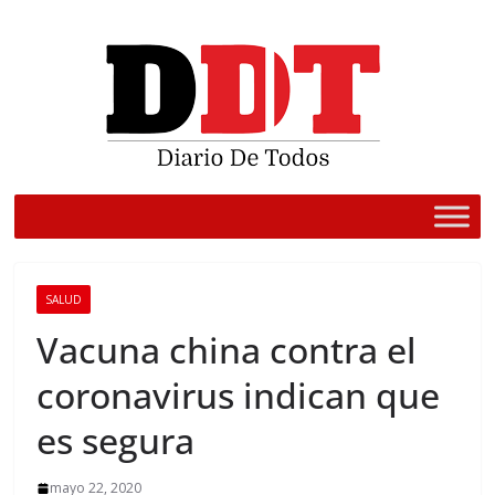
Saltar
al
contenido
SALUD
Vacuna china contra el
coronavirus indican que
es segura
mayo 22, 2020