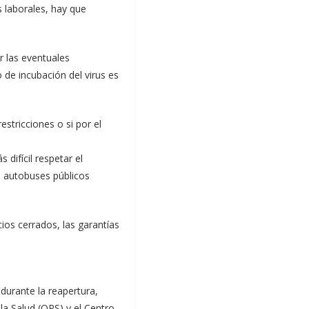
s laborales, hay que
r las eventuales
de incubación del virus es
stricciones o si por el
difícil respetar el
s autobuses públicos
ios cerrados, las garantías
 durante la reapertura,
la Salud (OPS) y el Centro