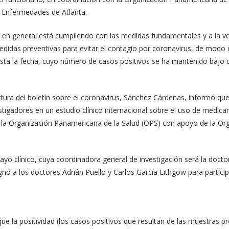
e Enfermedades de Atlanta.
 en general está cumpliendo con las medidas fundamentales y a la vez
medidas preventivas para evitar el contagio por coronavirus, de modo
ta la fecha, cuyo número de casos positivos se ha mantenido bajo c
tura del boletín sobre el coronavirus, Sánchez Cárdenas, informó qu
tigadores en un estudio clínico internacional sobre el uso de medic
 la Organización Panamericana de la Salud (OPS) con apoyo de la Org
sayo clínico, cuya coordinadora general de investigación será la doc
nó a los doctores Adrián Puello y Carlos García Lithgow para partici
 que la positividad (los casos positivos que resultan de las muestras 