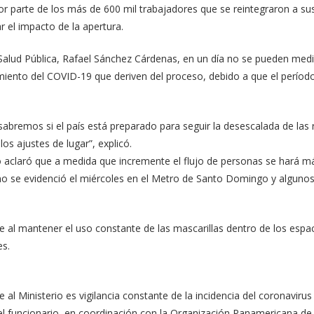
or parte de los más de 600 mil trabajadores que se reintegraron a su
r el impacto de la apertura.
Salud Pública, Rafael Sánchez Cárdenas, en un día no se pueden medi
iento del COVID-19 que deriven del proceso, debido a que el período 
bremos si el país está preparado para seguir la desescalada de las re
los ajustes de lugar”, explicó.
 aclaró que a medida que incremente el flujo de personas se hará más 
mo se evidenció el miércoles en el Metro de Santo Domingo y alguno
e al mantener el uso constante de las mascarillas dentro de los espac
s.
 al Ministerio es vigilancia constante de la incidencia del coronavirus
 el funcionario, en coordinación con la Organización Panamericana de 