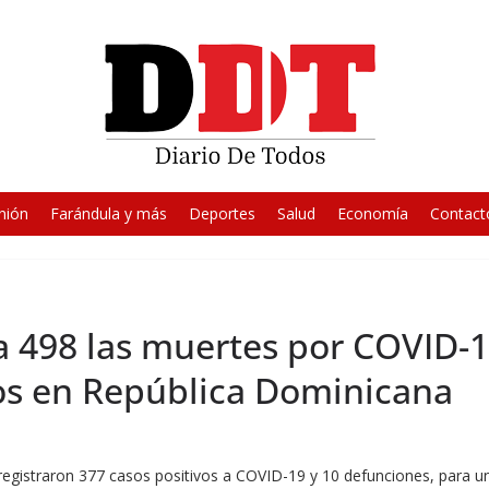
nión
Farándula y más
Deportes
Salud
Economía
Contact
498 las muertes por COVID-19
os en República Dominicana
 registraron 377 casos positivos a COVID-19 y 10 defunciones, para 