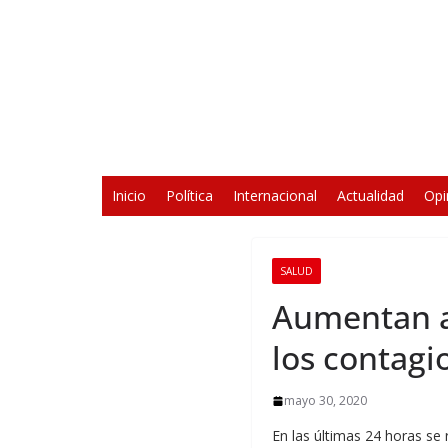
Saltar
al
contenido
Inicio
Política
Internacional
Actualidad
Opi
SALUD
Aumentan a 
los contagi
mayo 30, 2020
En las últimas 24 horas se