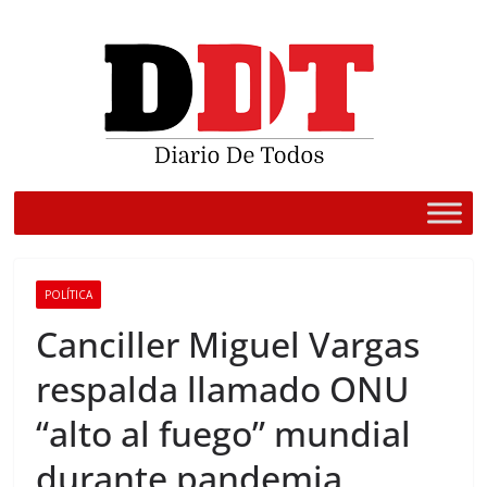
Saltar
al
contenido
POLÍTICA
Canciller Miguel Vargas
respalda llamado ONU
“alto al fuego” mundial
durante pandemia