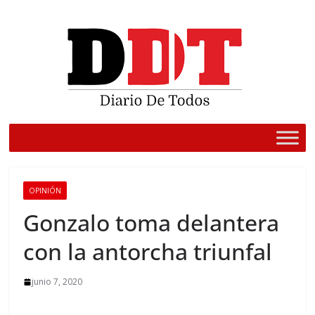
Saltar
al
contenido
OPINIÓN
Gonzalo toma delantera
con la antorcha triunfal
junio 7, 2020