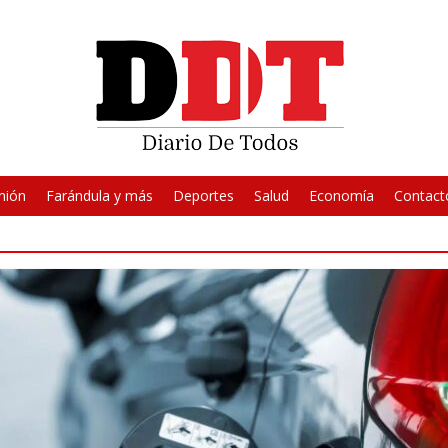
nión
Farándula y más
Deportes
Salud
Economía
Contact