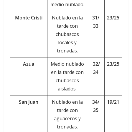
medio nublado.
Monte Cristi
Nublado en la
31/
23/25
tarde con
33
chubascos
locales y
tronadas.
Azua
Medio nublado
32/
23/25
en la tarde con
34
chubascos
aislados.
San Juan
Nublado en la
34/
19/21
tarde con
35
aguaceros y
tronadas.