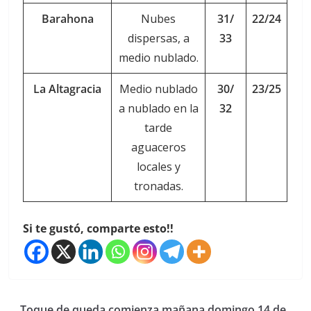
Barahona
Nubes
31/
22/24
dispersas, a
33
medio nublado.
La Altagracia
Medio nublado
30/
23/25
a nublado en la
32
tarde
aguaceros
locales y
tronadas.
Si te gustó, comparte esto!!
Toque de queda comienza mañana domingo 14 de