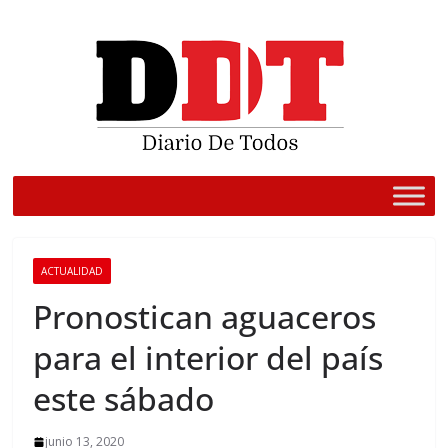
Saltar
al
contenido
ACTUALIDAD
Pronostican aguaceros
para el interior del país
este sábado
junio 13, 2020