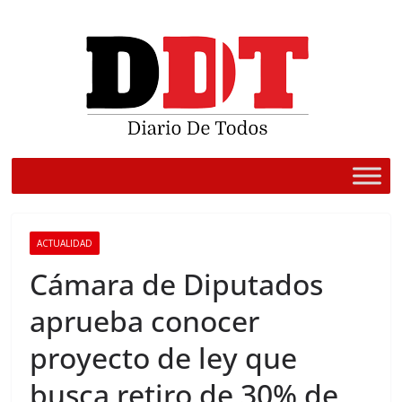
Saltar
al
contenido
ACTUALIDAD
Cámara de Diputados
aprueba conocer
proyecto de ley que
busca retiro de 30% de