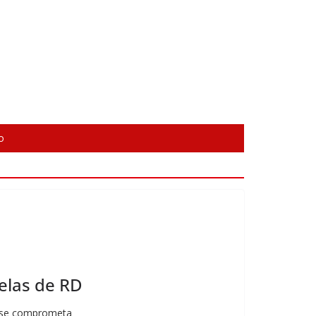
o
uelas de RD
ue se comprometa