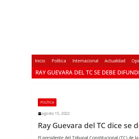
Saltar
al
contenido
Inicio
Política
Internacional
Actualidad
Opi
RAY GUEVARA DEL TC SE DEBE DIFUND
POLÍTICA
agosto 15, 2022
Ray Guevara del TC dice se d
El presidente del Tribunal Constitucional (TC) de