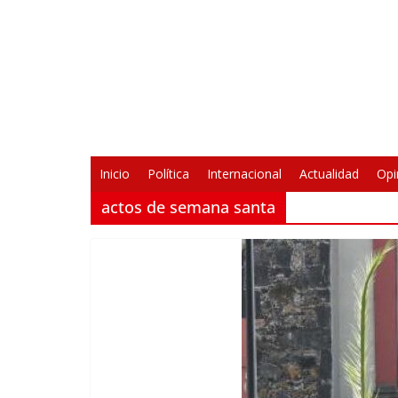
Saltar
al
contenido
Inicio
Política
Internacional
Actualidad
Opi
actos de semana santa