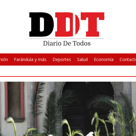
nión
Farándula y más
Deportes
Salud
Economía
Contact