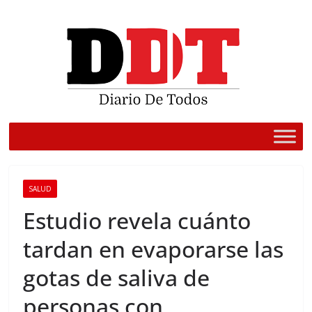
Saltar
al
contenido
SALUD
Estudio revela cuánto
tardan en evaporarse las
gotas de saliva de
personas con