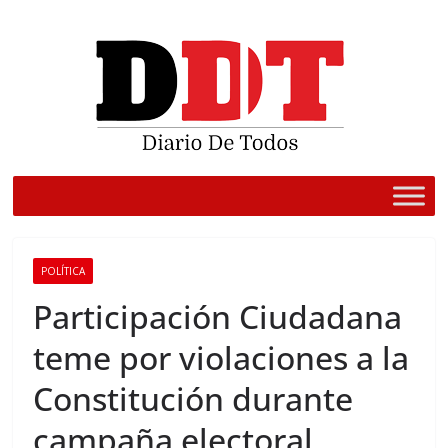
Saltar
al
contenido
POLÍTICA
Participación Ciudadana
teme por violaciones a la
Constitución durante
campaña electoral