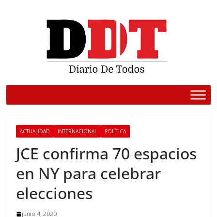
Saltar
al
contenido
ACTUALIDAD
INTERNACIONAL
POLÍTICA
JCE confirma 70 espacios
en NY para celebrar
elecciones
junio 4, 2020