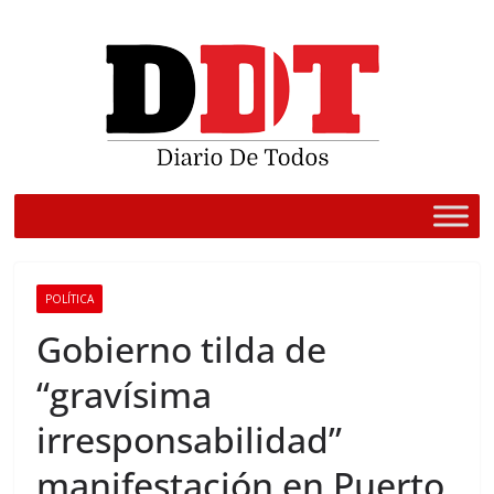
Saltar
al
contenido
POLÍTICA
Gobierno tilda de
“gravísima
irresponsabilidad”
manifestación en Puerto