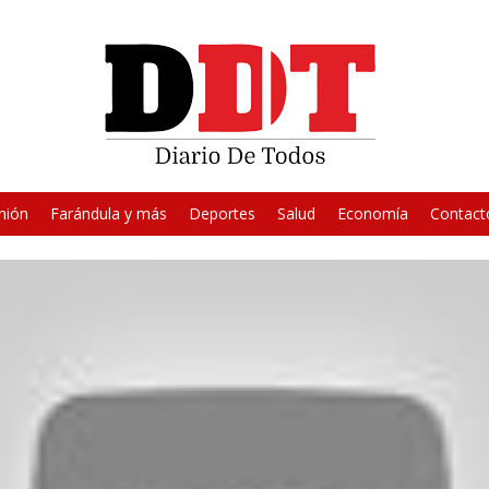
nión
Farándula y más
Deportes
Salud
Economía
Contact
otagoniza spot político que p
el PLD, Gonzalo Castillo
r animador Frederick Martínez (El Pachá) es el protagonista de un nu