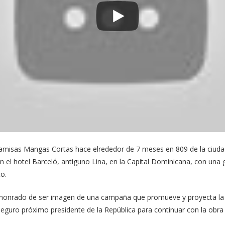
sidencial de Gonzalo Castillo, del oficialista Partido de la Liberació
mador de programas de variedades pone de relieve las condiciones de 
sí como la demostrad capacidad de gestión que ha exhibido tanto en el
mbulancia, así como en el público, en el que se desempeñó como min
iovisual es del Movimiento de las Camisas Cortas, a favor de la postu
ctivista Jennifer Marcchena.
vista de la candidatura presidencial de Gonzalo, para lo que incluso 
 8 a 10 de la noche por Cinevisión canal 19.
 Camisas Mangas Cortas hace elrededor de 7 meses en 809 de la ciuda
n el hotel Barceló, antiguno Lina, en la Capital Dominicana, con una
to.
 honrado de ser imagen de una campaña que promueve y proyecta la f
 seguro próximo presidente de la República para continuar con la obra