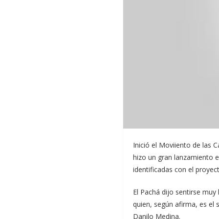
promueve la candidatura pre
En el mismo el popular ani
empresarial de Castillo, a
empresas Helidosa y Aeroa
El mensaje publicitario aud
es presidido por la joven a
Marchena es una súper-acti
televisión cada domingo de
Inició el Moviiento de las
hizo un gran lanzamiento e
identificadas con el proyec
El Pachá dijo sentirse muy
quien, según afirma, es el
Danilo Medina.