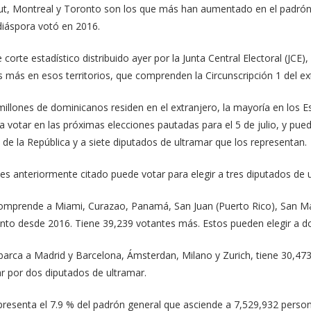
t, Montreal y Toronto son los que más han aumentado en el padrón e
 diáspora votó en 2016.
corte estadístico distribuido ayer por la Junta Central Electoral (JCE)
 más en esos territorios, que comprenden la Circunscripción 1 del ext
illones de dominicanos residen en el extranjero, la mayoría en los E
a votar en las próximas elecciones pautadas para el 5 de julio, y pued
 de la República y a siete diputados de ultramar que los representan.
s anteriormente citado puede votar para elegir a tres diputados de u
 comprende a Miami, Curazao, Panamá, San Juan (Puerto Rico), San M
to desde 2016. Tiene 39,239 votantes más. Estos pueden elegir a do
abarca a Madrid y Barcelona, Ámsterdan, Milano y Zurich, tiene 30,47
r por dos diputados de ultramar.
resenta el 7.9 % del padrón general que asciende a 7,529,932 person