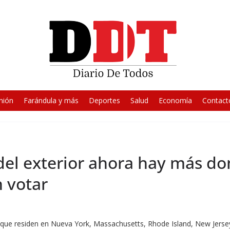
nión
Farándula y más
Deportes
Salud
Economía
Contact
 del exterior ahora hay más d
 votar
que residen en Nueva York, Massachusetts, Rhode Island, New Jersey