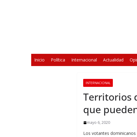
Saltar
al
contenido
Inicio
Política
Internacional
Actualidad
Opi
INTERNACIONAL
Territorios
que pueden
mayo 6, 2020
Los votantes dominicanos 