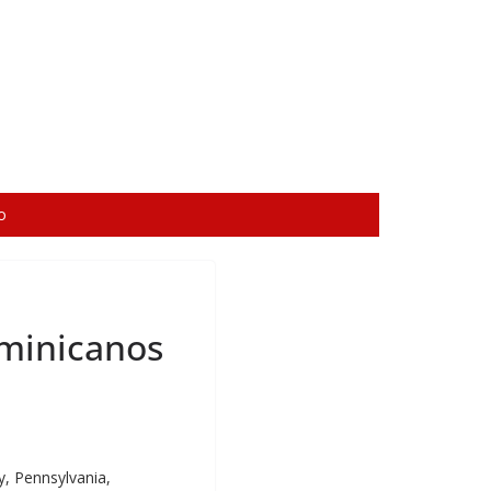
o
ominicanos
, Pennsylvania,