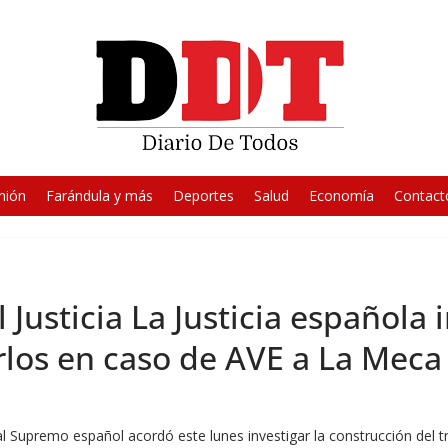
nión
Farándula y más
Deportes
Salud
Economía
Contact
 Justicia La Justicia española 
rlos en caso de AVE a La Meca
nal Supremo español acordó este lunes investigar la construcción del t