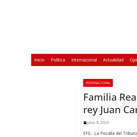
Saltar
al
contenido
Inicio
Política
Internacional
Actualidad
Opi
INTERNACIONAL
Familia Real
rey Juan Ca
junio 8, 2020
EFE.- La Fiscalía del Tribu