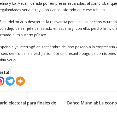
edina y La Meca, liderada por empresas españolas, al comprobar que
egularidades sería el rey Juan Carlos, aforado ante ese tribunal.
á en “delimitar o descartar” la relevancia penal de los hechos ocurrid
n dejó de ser jefe del Estado en España y, con ello, perdió la inviola
rmado el ministerio público.
 española ya interrogó en septiembre del año pasado a la empresaria
rsen, dentro de la investigación por un presunto pago de comisiones 
bia Saudí).
esto!!
rio electoral para finales de
Banco Mundial: La econom