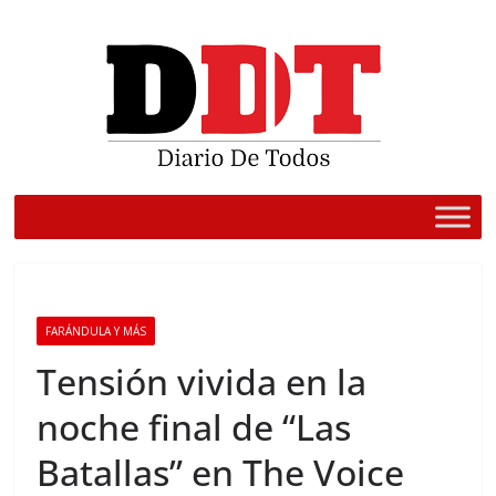
Saltar
al
contenido
FARÁNDULA Y MÁS
Tensión vivida en la
noche final de “Las
Batallas” en The Voice