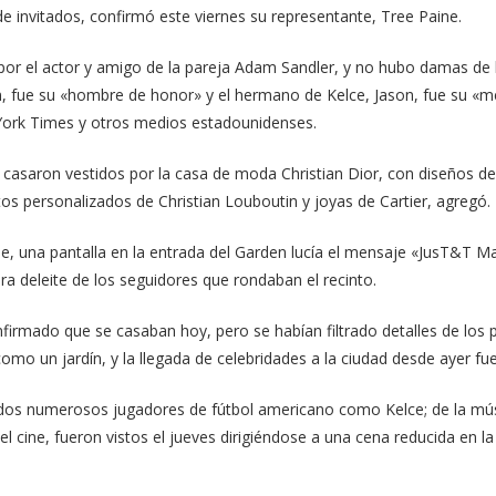
e invitados, confirmó este viernes su representante, Tree Paine.
por el actor y amigo de la pareja Adam Sandler, y no hubo damas de 
n, fue su «hombre de honor» y el hermano de Kelce, Jason, fue su «m
ork Times y otros medios estadounidenses.
casaron vestidos por la casa de moda Christian Dior, con diseños de
tos personalizados de Christian Louboutin y joyas de Cartier, agregó.
de, una pantalla en la entrada del Garden lucía el mensaje «JusT&T M
para deleite de los seguidores que rondaban el recinto.
nfirmado que se casaban hoy, pero se habían filtrado detalles de los p
 un jardín, y la llegada de celebridades a la ciudad desde ayer fue el
luidos numerosos jugadores de fútbol americano como Kelce; de la mús
el cine, fueron vistos el jueves dirigiéndose a una cena reducida en la