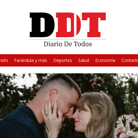
nión
Farándula y más
Deportes
Salud
Economía
Contact