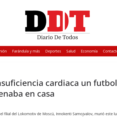
nión
Farándula y más
Deportes
Salud
Economía
Contact
suficiencia cardiaca un futbol
renaba en casa
del filial del Lokomotiv de Moscú, Innokenti Samojvalov, murió este lu