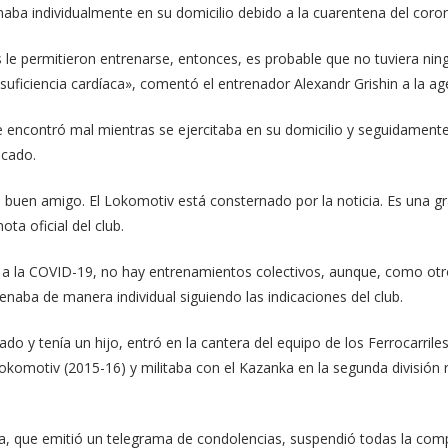
naba individualmente en su domicilio debido a la cuarentena del coron
s le permitieron entrenarse, entonces, es probable que no tuviera ni
insuficiencia cardíaca», comentó el entrenador Alexandr Grishin a la a
 encontró mal mientras se ejercitaba en su domicilio y seguidamente
icado.
n buen amigo. El Lokomotiv está consternado por la noticia. Es una g
ota oficial del club.
 a la COVID-19, no hay entrenamientos colectivos, aunque, como otro
naba de manera individual siguiendo las indicaciones del club.
sado y tenía un hijo, entró en la cantera del equipo de los Ferrocarril
 Lokomotiv (2015-16) y militaba con el Kazanka en la segunda división
a, que emitió un telegrama de condolencias, suspendió todas la comp