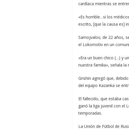
cardíaca mientras se entre
«Es horrible…si los médico
escrito, [que la causa es] 
Samojvalov, de 22 años, se
el Lokomotiv en un comun
«Era un buen chico (…) y u
nuestra familia», señala la n
Grishin agregó que, debido
del equipo Kazanka se entre
El fallecido, que estaba ca
ganó la liga juvenil con el
temporadas.
La Unión de Fútbol de Rusi