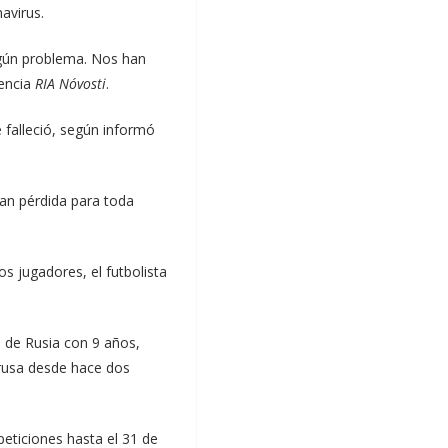
avirus.
ngún problema. Nos han
gencia
RIA Nóvosti
.
 falleció, según informó
ran pérdida para toda
s jugadores, el futbolista
es de Rusia con 9 años,
 rusa desde hace dos
eticiones hasta el 31 de