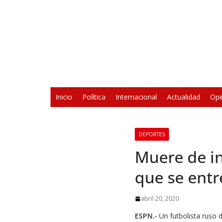
Saltar
al
contenido
Inicio
Política
Internacional
Actualidad
Opi
DEPORTES
Muere de in
que se ent
abril 20, 2020
ESPN.-
Un futbolista ruso 