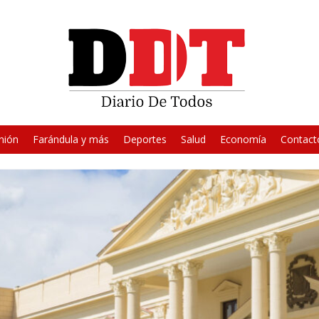
nión
Farándula y más
Deportes
Salud
Economía
Contact