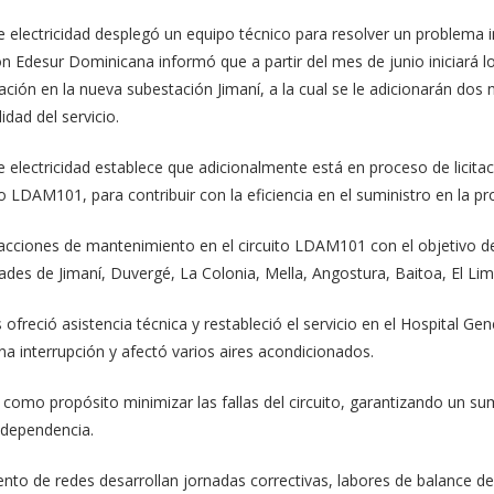
e electricidad desplegó un equipo técnico para resolver un problema 
n Edesur Dominicana informó que a partir del mes de junio iniciará l
ión en la nueva subestación Jimaní, a la cual se le adicionarán dos 
idad del servicio.
 electricidad establece que adicionalmente está en proceso de licitac
ito LDAM101, para contribuir con la eficiencia en el suministro en la p
acciones de mantenimiento en el circuito LDAM101 con el objetivo d
dades de Jimaní, Duvergé, La Colonia, Mella, Angostura, Baitoa, El Li
 ofreció asistencia técnica y restableció el servicio en el Hospital G
na interrupción y afectó varios aires acondicionados.
como propósito minimizar las fallas del circuito, garantizando un sum
Independencia.
to de redes desarrollan jornadas correctivas, labores de balance de