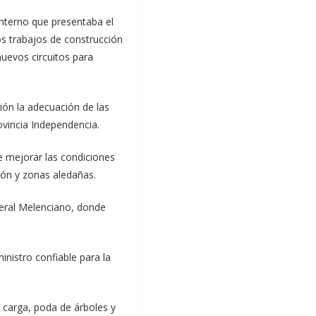
interno que presentaba el
os trabajos de construcción
nuevos circuitos para
ión la adecuación de las
rovincia Independencia.
e mejorar las condiciones
món y zonas aledañas.
eneral Melenciano, donde
inistro confiable para la
 carga, poda de árboles y