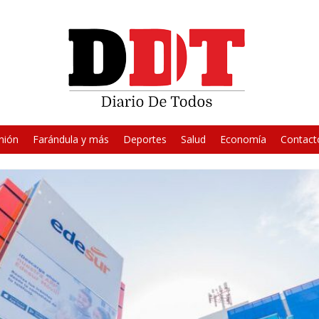
nión
Farándula y más
Deportes
Salud
Economía
Contact