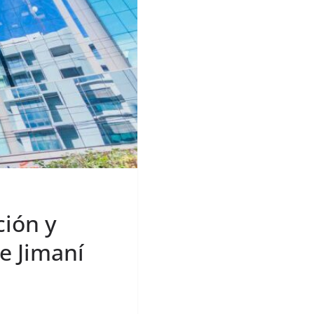
ción y
e Jimaní