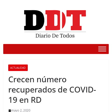
Saltar
al
contenido
ACTUALIDAD
Crecen número
recuperados de COVID-
19 en RD
mayo 2, 2020