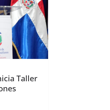
icia Taller
iones