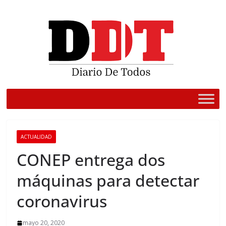
Saltar
al
contenido
ACTUALIDAD
CONEP entrega dos
máquinas para detectar
coronavirus
mayo 20, 2020