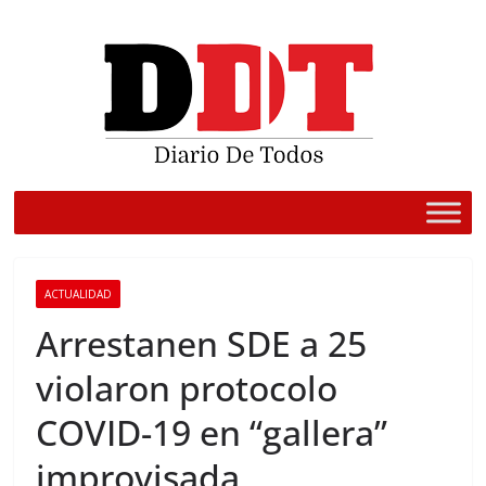
Saltar
al
contenido
ACTUALIDAD
Arrestanen SDE a 25
violaron protocolo
COVID-19 en “gallera”
improvisada