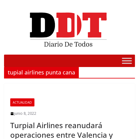
Saltar
al
contenido
tupial airlines punta cana
ACTUALIDAD
junio 8, 2022
Turpial Airlines reanudará
operaciones entre Valencia y