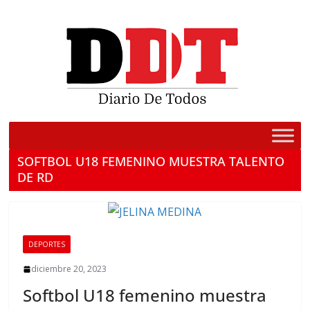
Saltar
al
contenido
SOFTBOL U18 FEMENINO MUESTRA TALENTO
DE RD
DEPORTES
diciembre 20, 2023
Softbol U18 femenino muestra