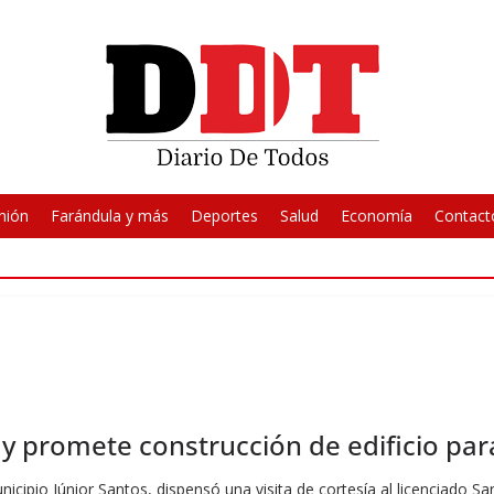
nión
Farándula y más
Deportes
Salud
Economía
Contact
r y promete construcción de edificio par
icipio Júnior Santos, dispensó una visita de cortesía al licenciado Sa