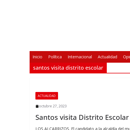
Saltar
al
contenido
Inicio
Política
Internacional
Actualidad
Opi
santos visita distrito escolar
ACTUALIDAD
octubre 27, 2023
Santos visita Distrito Escola
LOS ALCARRIZOS. El candidato a la alcaldía del mun