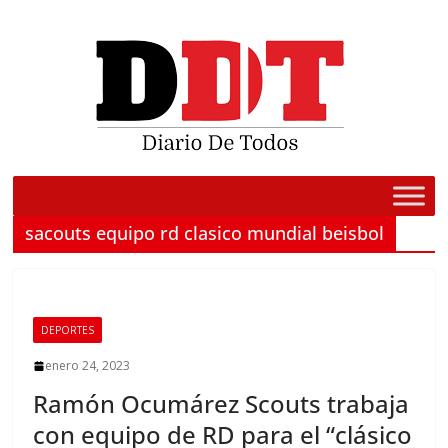
Saltar
al
contenido
sacouts equipo rd clasico mundial beisbol
DEPORTES
enero 24, 2023
Ramón Ocumárez Scouts trabaja
con equipo de RD para el “clásico