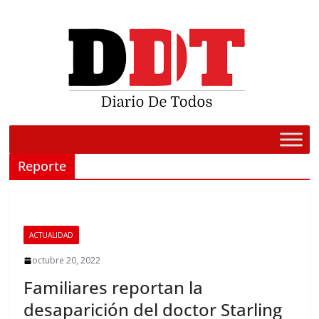
Saltar
al
contenido
Reporte
ACTUALIDAD
octubre 20, 2022
Familiares reportan la
desaparición del doctor Starling