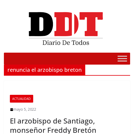
Saltar
al
contenido
renuncia el arzobispo breton
ACTUALIDAD
mayo 5, 2022
El arzobispo de Santiago,
monseñor Freddy Bretón