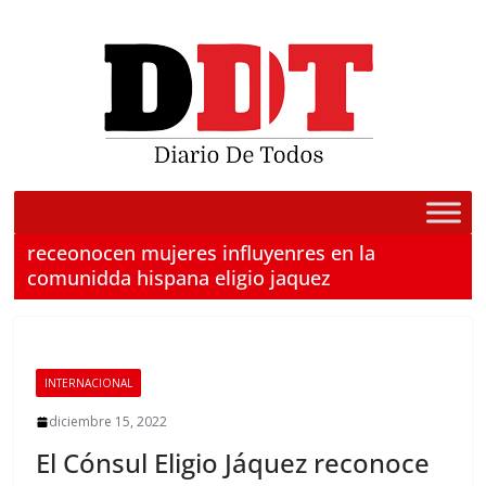
Saltar
al
contenido
receonocen mujeres influyenres en la
comunidda hispana eligio jaquez
INTERNACIONAL
diciembre 15, 2022
El Cónsul Eligio Jáquez reconoce