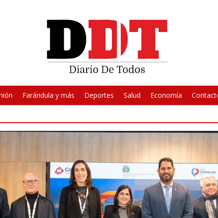
nión
Farándula y más
Deportes
Salud
Economía
Contact