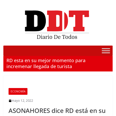
Saltar
al
contenido
RD esta en su mejor momento para
incremenar llegada de turista
ECONOMÍA
mayo 12, 2022
ASONAHORES dice RD está en su