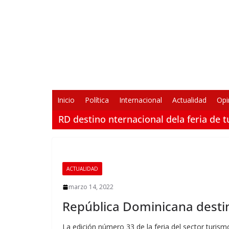
Saltar
al
contenido
Inicio
Política
Internacional
Actualidad
Opi
RD destino nternacional dela feria de 
ACTUALIDAD
marzo 14, 2022
República Dominicana destino
La edición número 33 de la feria del sector turism