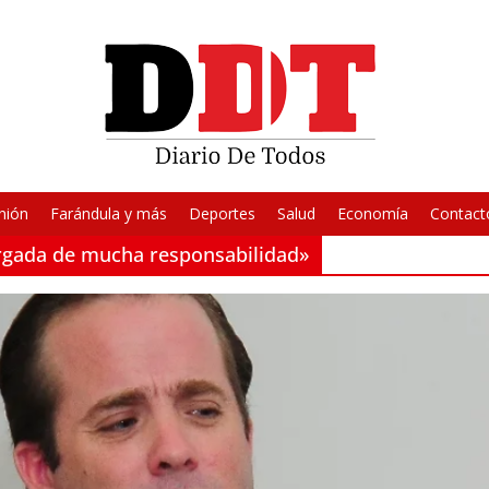
nión
Farándula y más
Deportes
Salud
Economía
Contact
cargada de mucha responsabilidad»