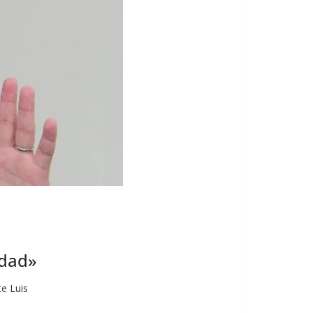
idad»
te Luis