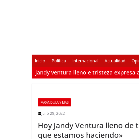
Saltar
al
contenido
Inicio
Política
Internacional
Actualidad
Opi
jandy ventura lleno e tristeza expresa 
FARÁNDULA Y MÁS
julio 28, 2022
Hoy Jandy Ventura lleno de t
que estamos haciendo»