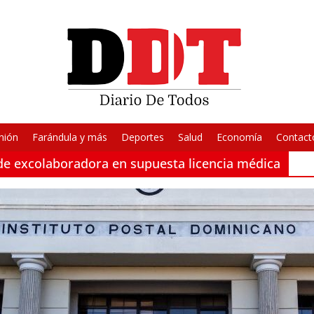
nión
Farándula y más
Deportes
Salud
Economía
Contact
e excolaboradora en supuesta licencia médica