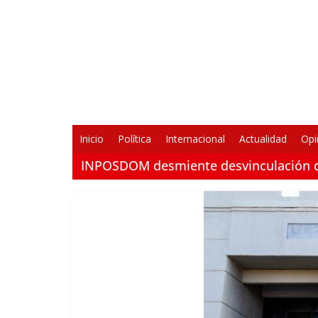
Saltar
al
contenido
Inicio
Política
Internacional
Actualidad
Opi
INPOSDOM desmiente desvinculación d