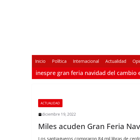
Saltar
al
contenido
Inicio
Política
Internacional
Actualidad
Opi
inespre gran feria navidad del cambio 
ACTUALIDAD
diciembre 19, 2022
Miles acuden Gran Feria Nav
Los santiagueros compraron 84 mil libras de cerdo