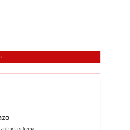
o
azo
 aplicar la reforma