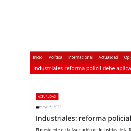
Saltar
al
contenido
Inicio
Política
Internacional
Actualidad
Opi
industriales reforma policil debe aplic
ACTUALIDAD
mayo 5, 2022
Industriales: reforma polici
El presidente de la Asociación de Industrias de la