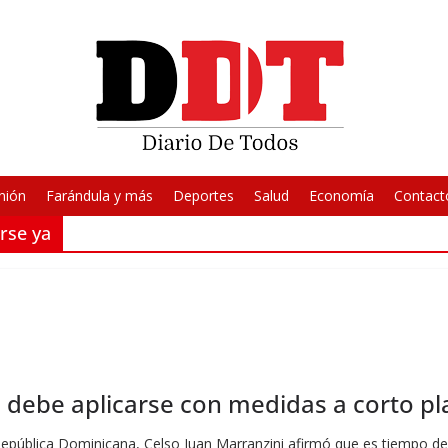
nión
Farándula y más
Deportes
Salud
Economía
Contact
arse ya
al debe aplicarse con medidas a corto pl
 República Dominicana, Celso Juan Marranzini afirmó que es tiempo de