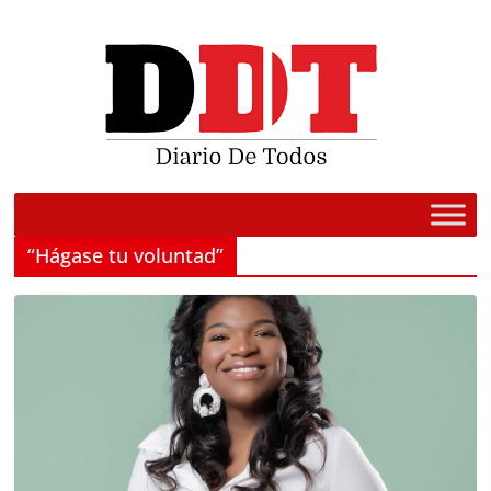
Saltar
al
contenido
“Hágase tu voluntad”