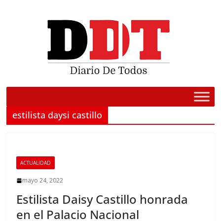
Saltar
al
contenido
estilista daysi castillo
ACTUALIDAD
mayo 24, 2022
Estilista Daisy Castillo honrada
en el Palacio Nacional