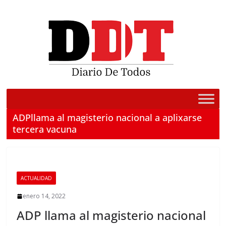
Saltar
al
contenido
ADPllama al magisterio nacional a aplixarse
tercera vacuna
ACTUALIDAD
enero 14, 2022
ADP llama al magisterio nacional