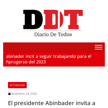
Saltar
al
contenido
abinader incit a seguir trabajando para el
ñprogerso del 2023
ACTUALIDAD
diciembre 24, 2022
El presidente Abinbader invita a